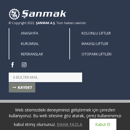
© Copyright 2022.
ŞANMAK A.Ş.
Tüm hakları saklıdır.
ANASAYFA
KOLONLU LİFTLER
KURUMSAL
MAKASLI LİFTLER
REFERANSLAR
OTOPARK LİFTLERİ
KAYDET
Taşpınar Mahallesi Teknosab 6.Cadde, No:8
Web sitemizdeki deneyiminizi geliştirmek için çerezleri
Karacabey / Türkiye
kullanıyoruz. Bu web sitesine göz atarak, çerez kullanımımızı
(+90-224) 482 23 90 (pbx) - 482 43 72 (pbx)
kabul etmiş olursunuz.
DAHA FAZLA
Kabul Et
(+90-224) 482 23 92