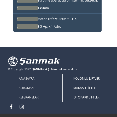
Yürütme aparatıyla birlikte min. yükseklik
145mm.
Motor Trifaze 380V./50 Hz.
3,5 Hp. x 1 Adet
© Copyright 2022.
ŞANMAK A.Ş.
Tüm hakları saklıdır.
ANASAYFA
KOLONLU LİFTLER
KURUMSAL
MAKASLI LİFTLER
REFERANSLAR
OTOPARK LİFTLERİ