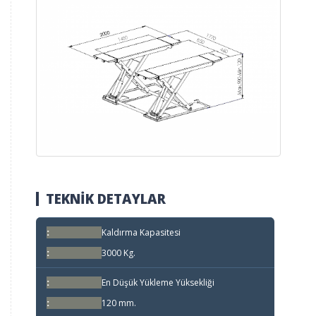
TEKNİK DETAYLAR
Kaldırma Kapasitesi
3000 Kg.
En Düşük Yükleme Yüksekliği
120 mm.