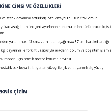
İNE CİNSİ VE ÖZELLİKLERİ
 ve statik dayanımı arttırılmış özel dizaynı ile uzun fiziki ömür
ukarı aşağı hem ileri geri ayarlanan konumu ile her türlü aracın lojist
rım
nden yukarı max. 43 cm., zeminden aşağı max.37 cm. hareket aralığı
kg. dayanımı ile forklift vasıtasıyla araçların dolum ve boşaltım işleml
trik motoru için termik motor koruma devresi
rostatik toz boya ile boyanan yüzeyi ile şık ve dayanımlı dış yüzey
EKNİK ÇİZİM