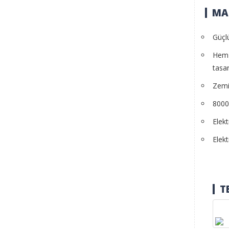
MAK
Güçlü
Hem y
tasa
Zemi
8000 
Elek
Elekt
T